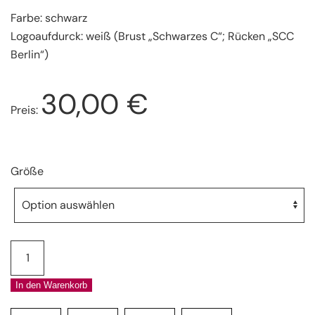
Farbe: schwarz
Logoaufdurck: weiß (Brust „Schwarzes C“; Rücken „SCC
Berlin“)
30,00
€
Preis:
Größe
Kapuzenpullover
Menge
In den Warenkorb